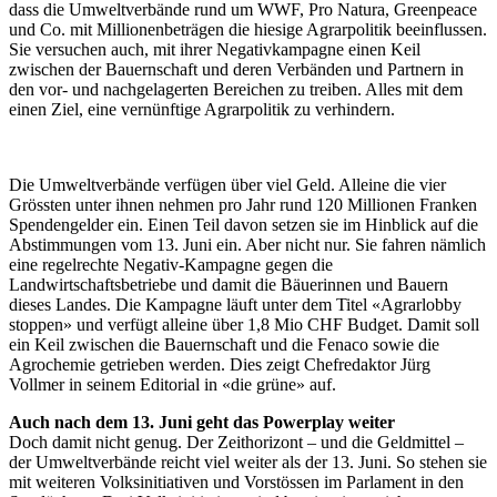
dass die Umweltverbände rund um WWF, Pro Natura, Greenpeace
und Co. mit Millionenbeträgen die hiesige Agrarpolitik beeinflussen.
Sie versuchen auch, mit ihrer Negativkampagne einen Keil
zwischen der Bauernschaft und deren Verbänden und Partnern in
den vor- und nachgelagerten Bereichen zu treiben. Alles mit dem
einen Ziel, eine vernünftige Agrarpolitik zu verhindern.
Die Umweltverbände verfügen über viel Geld. Alleine die vier
Grössten unter ihnen nehmen pro Jahr rund 120 Millionen Franken
Spendengelder ein. Einen Teil davon setzen sie im Hinblick auf die
Abstimmungen vom 13. Juni ein. Aber nicht nur. Sie fahren nämlich
eine regelrechte Negativ-Kampagne gegen die
Landwirtschaftsbetriebe und damit die Bäuerinnen und Bauern
dieses Landes. Die Kampagne läuft unter dem Titel «Agrarlobby
stoppen» und verfügt alleine über 1,8 Mio CHF Budget. Damit soll
ein Keil zwischen die Bauernschaft und die Fenaco sowie die
Agrochemie getrieben werden. Dies zeigt Chefredaktor Jürg
Vollmer in seinem Editorial in «die grüne» auf.
Auch nach dem 13. Juni geht das Powerplay weiter
Doch damit nicht genug. Der Zeithorizont – und die Geldmittel –
der Umweltverbände reicht viel weiter als der 13. Juni. So stehen sie
mit weiteren Volksinitiativen und Vorstössen im Parlament in den