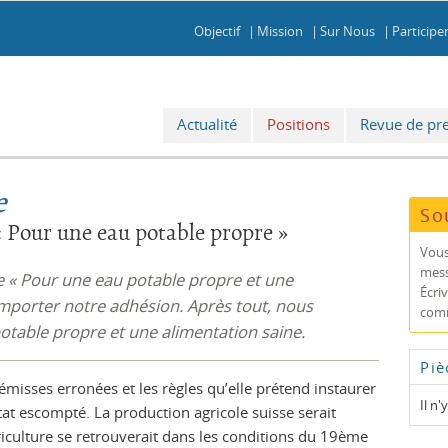
Objectif
Mission
Sur Nous
Participe
enu
Aller
Actualité
Positions
Revue de pr
au
contenu
e
So
« Pour une eau potable propre »
Vous
mess
re « Pour une eau potable propre et une
Écri
emporter notre adhésion. Après tout, nous
comm
table propre et une alimentation saine.
Piè
émisses erronées et les règles qu’elle prétend instaurer
Il n'
ltat escompté. La production agricole suisse serait
culture se retrouverait dans les conditions du 19ème