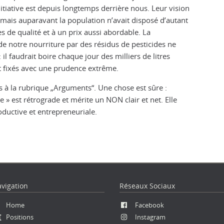
itiative est depuis longtemps derrière nous. Leur vision
amais auparavant la population n’avait disposé d’autant
s de qualité et à un prix aussi abordable. La
e notre nourriture par des résidus de pesticides ne
l faudrait boire chaque jour des milliers de litres
nt fixés avec une prudence extrême.
s à la rubrique „Arguments“. Une chose est sûre :
e » est rétrograde et mérite un NON clair et net. Elle
oductive et entrepreneuriale.
vigation
Réseaux Sociaux
ler
Home
Facebook
Positions
Instagram
ntenu