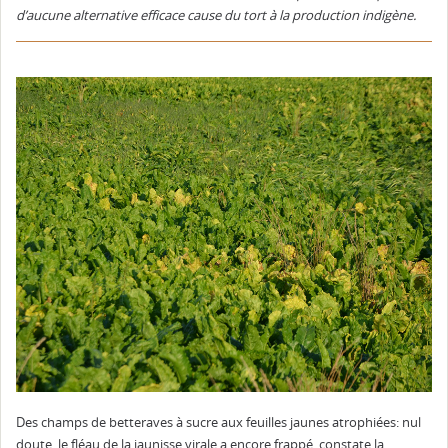
d’aucune alternative efficace cause du tort à la production indigène.
Des champs de betteraves à sucre aux feuilles jaunes atrophiées: nul
doute, le fléau de la jaunisse virale a encore frappé, constate la