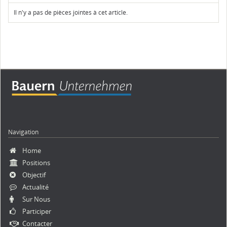
Il n'y a pas de pièces jointes à cet article.
Navigation
Aller
Home
au
Positions
contenu
Objectif
Actualité
Sur Nous
Participer
Contacter