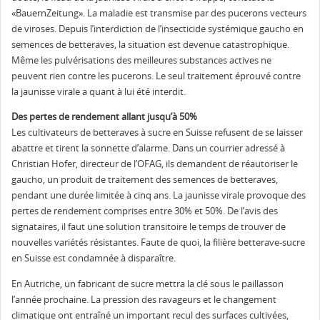
«BauernZeitung». La maladie est transmise par des pucerons vecteurs
de viroses. Depuis l’interdiction de l’insecticide systémique gaucho en
semences de betteraves, la situation est devenue catastrophique.
Même les pulvérisations des meilleures substances actives ne
peuvent rien contre les pucerons. Le seul traitement éprouvé contre
la jaunisse virale a quant à lui été interdit.
Des pertes de rendement allant jusqu’à 50%
Les cultivateurs de betteraves à sucre en Suisse refusent de se laisser
abattre et tirent la sonnette d’alarme. Dans un courrier adressé à
Christian Hofer, directeur de l’OFAG, ils demandent de réautoriser le
gaucho, un produit de traitement des semences de betteraves,
pendant une durée limitée à cinq ans. La jaunisse virale provoque des
pertes de rendement comprises entre 30% et 50%. De l’avis des
signataires, il faut une solution transitoire le temps de trouver de
nouvelles variétés résistantes. Faute de quoi, la filière betterave-sucre
en Suisse est condamnée à disparaître.
En Autriche, un fabricant de sucre mettra la clé sous le paillasson
l’année prochaine. La pression des ravageurs et le changement
climatique ont entraîné un important recul des surfaces cultivées,