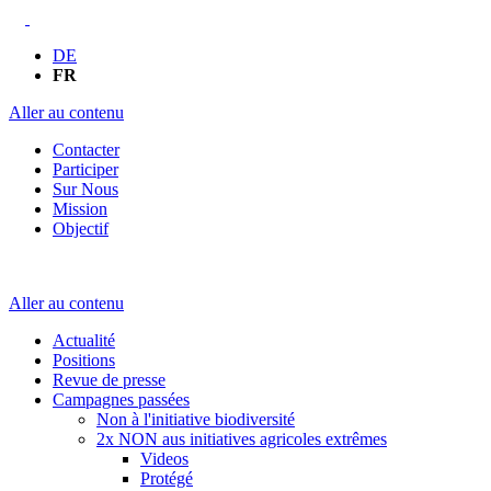
DE
FR
Aller au contenu
Contacter
Participer
Sur Nous
Mission
Objectif
Aller au contenu
Actualité
Positions
Revue de presse
Campagnes passées
Non à l'initiative biodiversité
2x NON aus initiatives agricoles extrêmes
Videos
Protégé