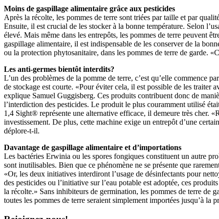
Moins de gaspillage alimentaire grâce aux pesticides
Après la récolte, les pommes de terre sont triées par taille et par quali
Ensuite, il est crucial de les stocker à la bonne température. Selon l’
élevé. Mais même dans les entrepôts, les pommes de terre peuvent être
gaspillage alimentaire, il est indispensable de les conserver de la bo
ou la protection phytosanitaire, dans les pommes de terre de garde. «C
Les anti-germes bientôt interdits?
L’un des problèmes de la pomme de terre, c’est qu’elle commence parfo
de stockage est courte. «Pour éviter cela, il est possible de les trait
explique Samuel Guggisberg. Ces produits contribuent donc de manière déc
l’interdiction des pesticides. Le produit le plus couramment utilisé éta
1,4 Sight® représente une alternative efficace, il demeure très cher. «
investissement. De plus, cette machine exige un entrepôt d’une certaine 
déplore-t-il.
Davantage de gaspillage alimentaire et d’importations
Les bactéries Erwinia ou les spores fongiques constituent un autre pro
sont inutilisables. Bien que ce phénomène ne se présente que rarement, 
«Or, les deux initiatives interdiront l’usage de désinfectants pour netto
des pesticides ou l’initiative sur l’eau potable est adoptée, ces prod
la récolte.» Sans inhibiteurs de germination, les pommes de terre de 
toutes les pommes de terre seraient simplement importées jusqu’à la p