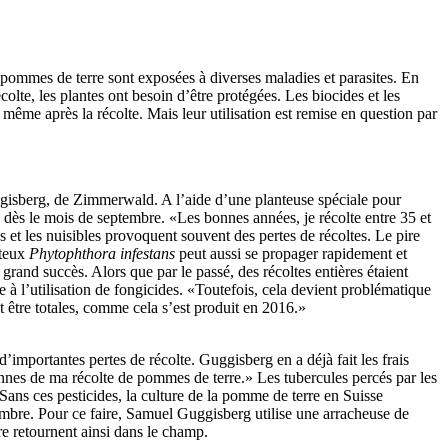
s pommes de terre sont exposées à diverses maladies et parasites. En
lte, les plantes ont besoin d’être protégées. Les biocides et les
même après la récolte. Mais leur utilisation est remise en question par
ggisberg, de Zimmerwald. A l’aide d’une planteuse spéciale pour
 dès le mois de septembre. «Les bonnes années, je récolte entre 35 et
s et les nuisibles provoquent souvent des pertes de récoltes. Le pire
nteux
Phytophthora infestans
peut aussi se propager rapidement et
grand succès. Alors que par le passé, des récoltes entières étaient
 à l’utilisation de fongicides. «Toutefois, cela devient problématique
 être totales, comme cela s’est produit en 2016.»
’importantes pertes de récolte. Guggisberg en a déjà fait les frais
tonnes de ma récolte de pommes de terre.» Les tubercules percés par les
Sans ces pesticides, la culture de la pomme de terre en Suisse
embre. Pour ce faire, Samuel Guggisberg utilise une arracheuse de
rre retournent ainsi dans le champ.