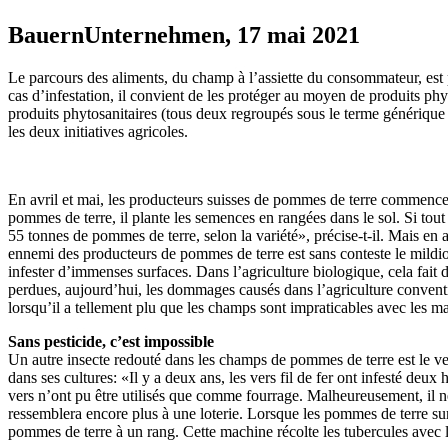
BauernUnternehmen, 17 mai 2021
Le parcours des aliments, du champ à l’assiette du consommateur, est p
cas d’infestation, il convient de les protéger au moyen de produits phy
produits phytosanitaires (tous deux regroupés sous le terme générique d
les deux initiatives agricoles.
En avril et mai, les producteurs suisses de pommes de terre commence
pommes de terre, il plante les semences en rangées dans le sol. Si tou
55 tonnes de pommes de terre, selon la variété», précise-t-il. Mais en 
ennemi des producteurs de pommes de terre est sans conteste le mild
infester d’immenses surfaces. Dans l’agriculture biologique, cela fait 
perdues, aujourd’hui, les dommages causés dans l’agriculture conventio
lorsqu’il a tellement plu que les champs sont impraticables avec les 
Sans pesticide, c’est impossible
Un autre insecte redouté dans les champs de pommes de terre est le ver 
dans ses cultures: «Il y a deux ans, les vers fil de fer ont infesté de
vers n’ont pu être utilisés que comme fourrage. Malheureusement, il ne
ressemblera encore plus à une loterie. Lorsque les pommes de terre su
pommes de terre à un rang. Cette machine récolte les tubercules avec les