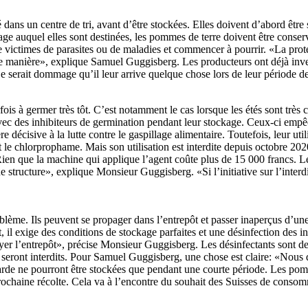
té dans un centre de tri, avant d’être stockées. Elles doivent d’abord être
usage auquel elles sont destinées, les pommes de terre doivent être cons
 victimes de parasites ou de maladies et commencer à pourrir. «La prote
nne manière», explique Samuel Guggisberg. Les producteurs ont déjà inves
e serait dommage qu’il leur arrive quelque chose lors de leur période d
is à germer très tôt. C’est notamment le cas lorsque les étés sont très
er avec des inhibiteurs de germination pendant leur stockage. Ceux-ci emp
isive à la lutte contre le gaspillage alimentaire. Toutefois, leur utilisat
it le chlorprophame. Mais son utilisation est interdite depuis octobre 202
Rien que la machine qui applique l’agent coûte plus de 15 000 francs. Le
structure», explique Monsieur Guggisberg. «Si l’initiative sur l’interdic
blème. Ils peuvent se propager dans l’entrepôt et passer inaperçus d’un
il exige des conditions de stockage parfaites et une désinfection des ins
yer l’entrepôt», précise Monsieur Guggisberg. Les désinfectants sont des b
uits seront interdits. Pour Samuel Guggisberg, une chose est claire: «N
garde ne pourront être stockées que pendant une courte période. Les pom
rochaine récolte. Cela va à l’encontre du souhait des Suisses de conso