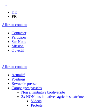
DE
FR
Aller au contenu
Contacter
Participer
Sur Nous
Mission
Objectif
Aller au contenu
Actualité
Positions
Revue de presse
Campagnes passées
Non à l'initiative biodiversité
2x NON aus initiatives agricoles extrêmes
Videos
Protégé