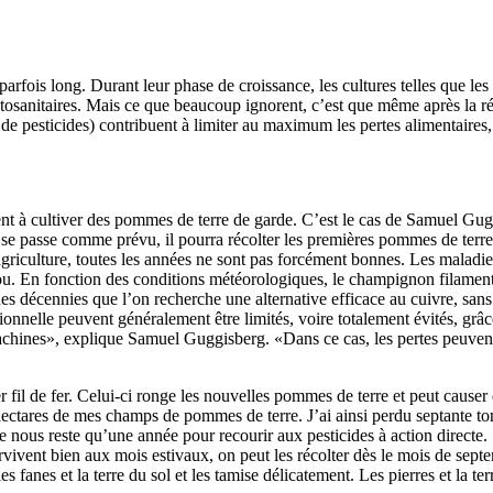
arfois long. Durant leur phase de croissance, les cultures telles que le
tosanitaires. Mais ce que beaucoup ignorent, c’est que même après la réco
e pesticides) contribuent à limiter au maximum les pertes alimentaires, 
nt à cultiver des pommes de terre de garde. C’est le cas de Samuel Gu
t se passe comme prévu, il pourra récolter les premières pommes de terre
agriculture, toutes les années ne sont pas forcément bonnes. Les maladie
iou. En fonction des conditions météorologiques, le champignon filame
des décennies que l’on recherche une alternative efficace au cuivre, sans 
nnelle peuvent généralement être limités, voire totalement évités, grâce
machines», explique Samuel Guggisberg. «Dans ce cas, les pertes peuvent
fil de fer. Celui-ci ronge les nouvelles pommes de terre et peut causer d
ux hectares de mes champs de pommes de terre. J’ai ainsi perdu septante 
 nous reste qu’une année pour recourir aux pesticides à action directe. 
rvivent bien aux mois estivaux, on peut les récolter dès le mois de sept
 fanes et la terre du sol et les tamise délicatement. Les pierres et la te