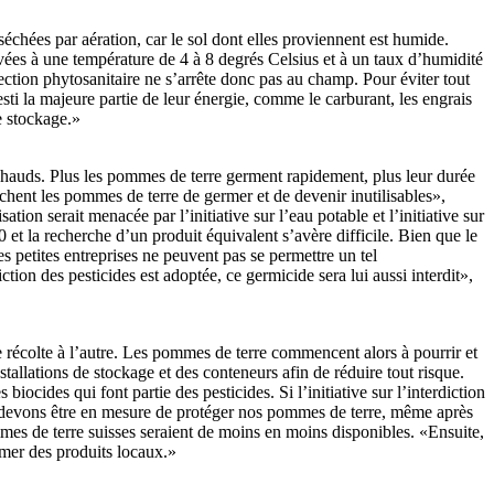
 séchées par aération, car le sol dont elles proviennent est humide.
ervées à une température de 4 à 8 degrés Celsius et à un taux d’humidité
ction phytosanitaire ne s’arrête donc pas au champ. Pour éviter tout
ti la majeure partie de leur énergie, comme le carburant, les engrais
e stockage.»
 chauds. Plus les pommes de terre germent rapidement, plus leur durée
êchent les pommes de terre de germer et de devenir inutilisables»,
ion serait menacée par l’initiative sur l’eau potable et l’initiative sur
0 et la recherche d’un produit équivalent s’avère difficile. Bien que le
s petites entreprises ne peuvent pas se permettre un tel
tion des pesticides est adoptée, ce germicide sera lui aussi interdit»,
e récolte à l’autre. Les pommes de terre commencent alors à pourrir et
tallations de stockage et des conteneurs afin de réduire tout risque.
iocides qui font partie des pesticides. Si l’initiative sur l’interdiction
ous devons être en mesure de protéger nos pommes de terre, même après
mes de terre suisses seraient de moins en moins disponibles. «Ensuite,
mmer des produits locaux.»