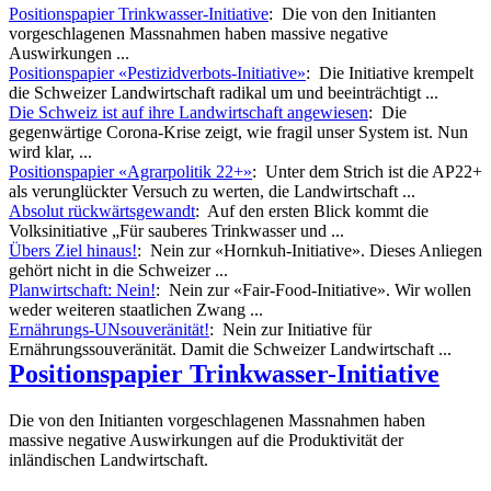
Positionspapier Trinkwasser-Initiative
: Die von den Initianten
vorgeschlagenen Massnahmen haben massive negative
Auswirkungen ...
Positionspapier «Pestizidverbots-Initiative»
: Die Initiative krempelt
die Schweizer Landwirtschaft radikal um und beeinträchtigt ...
Die Schweiz ist auf ihre Landwirtschaft angewiesen
: Die
gegenwärtige Corona-Krise zeigt, wie fragil unser System ist. Nun
wird klar, ...
Positionspapier «Agrarpolitik 22+»
: Unter dem Strich ist die AP22+
als verunglückter Versuch zu werten, die Landwirtschaft ...
Absolut rückwärtsgewandt
: Auf den ersten Blick kommt die
Volksinitiative „Für sauberes Trinkwasser und ...
Übers Ziel hinaus!
: Nein zur «Hornkuh-Initiative». Dieses Anliegen
gehört nicht in die Schweizer ...
Planwirtschaft: Nein!
: Nein zur «Fair-Food-Initiative». Wir wollen
weder weiteren staatlichen Zwang ...
Ernährungs-­UNsouveränität!
: Nein zur Initiative für
Ernährungssouveränität. Damit die Schweizer Landwirtschaft ...
Positionspapier Trinkwasser-Initiative
Die von den Initianten vorgeschlagenen Massnahmen haben
massive negative Auswirkungen auf die Produktivität der
inländischen Landwirtschaft.