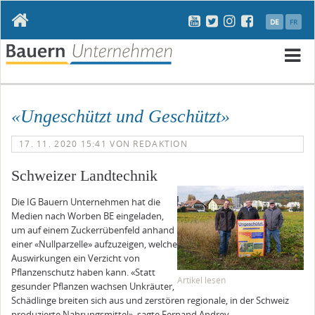
Navigation
DE
FR
überspringen
N
ü
«Ungeschützt und Geschützt»
17. 11. 2020 15:41
VON REDAKTION
Schweizer Landtechnik
Die IG Bauern Unternehmen hat die
Medien nach Worben BE eingeladen,
um auf einem Zuckerrübenfeld anhand
einer «Nullparzelle» aufzuzeigen, welche
Auswirkungen ein Verzicht von
Pflanzenschutz haben kann. «Statt
Artikel lesen
gesunder Pflanzen wachsen Unkräuter,
Schädlinge breiten sich aus und zerstören regionale, in der Schweiz
produzierte Nahrungsmittel», sagte Fernand Andrey,